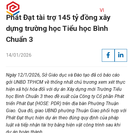
VI
EN
Phát Đạt tài trợ 145 tỷ đồng xây
dựng trường học Tiểu học Bình
Chuẩn 3
TUYỂN DỤNG
VỀ PHÁT ĐẠT
14/01/2026
PHÁT TRIỂN BỀN VỮNG
DỰ ÁN
KHÔNG GIAN SỐNG
TIN TỨC
Ngày 12/1/2026, Sở Giáo dục và Đào tạo đã có báo cáo
gởi UNBD TP.HCM về thống nhất chủ trương xem xét thực
hiện xã hội hóa đối với dự án Xây dựng mới Trường Tiểu
THƯ VIỆN
QUAN HỆ NHÀ ĐẦU TƯ
học Bình Chuẩn 3 theo đề xuất của Công ty Cổ phần Phát
triển Phát Đạt (HOSE: PDR) trên địa bàn Phường Thuận
LIÊN HỆ
TUYỂN DỤNG
Giao. Qua đó, giao UBND phường Thuận Giao phối hợp với
Phát Đạt thực hiện dự án theo đúng quy định của pháp
PHÁT TRIỂN BỀN VỮNG
luật và tiếp nhận tài trợ bằng hiện vật công trình sau khi
dự án hoàn thành.