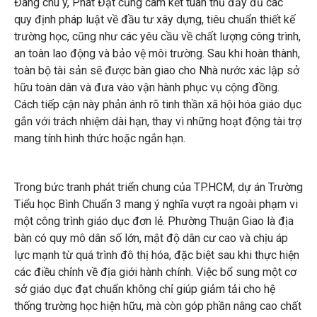
Đáng chú ý, Phát Đạt cũng cam kết tuân thủ đầy đủ các
quy định pháp luật về đầu tư xây dựng, tiêu chuẩn thiết kế
trường học, cũng như các yêu cầu về chất lượng công trình,
an toàn lao động và bảo vệ môi trường. Sau khi hoàn thành,
toàn bộ tài sản sẽ được bàn giao cho Nhà nước xác lập sở
hữu toàn dân và đưa vào vận hành phục vụ cộng đồng.
Cách tiếp cận này phản ánh rõ tinh thần xã hội hóa giáo dục
gắn với trách nhiệm dài hạn, thay vì những hoạt động tài trợ
mang tính hình thức hoặc ngắn hạn.
Trong bức tranh phát triển chung của TP.HCM, dự án Trường
Tiểu học Bình Chuẩn 3 mang ý nghĩa vượt ra ngoài phạm vi
một công trình giáo dục đơn lẻ. Phường Thuận Giao là địa
bàn có quy mô dân số lớn, mật độ dân cư cao và chịu áp
lực mạnh từ quá trình đô thị hóa, đặc biệt sau khi thực hiện
các điều chỉnh về địa giới hành chính. Việc bổ sung một cơ
sở giáo dục đạt chuẩn không chỉ giúp giảm tải cho hệ
thống trường học hiện hữu, mà còn góp phần nâng cao chất