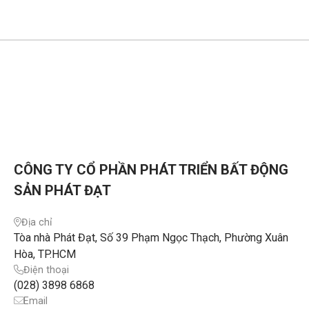
nổi bật trong tháng, bao gồm kế hoạch tăng vốn,
một số n
triển khai lấy ý kiến cổ đông, các hoạt động tái cấu
đông. Th
trúc danh mục đầu tư, thúc đẩy hợp tác chiến lược
đông xe
với đối tác quốc tế và tiến độ thực hiện các thương
phần vố
vụ đầu tư trọng điểm.
HCMC. Gi
tương ứ
CÔNG TY CỔ PHẦN PHÁT TRIỂN BẤT ĐỘNG
SẢN PHÁT ĐẠT
Địa chỉ
Tòa nhà Phát Đạt, Số 39 Phạm Ngọc Thạch, Phường Xuân
Hòa, TP.HCM
Điện thoại
(028) 3898 6868
Email