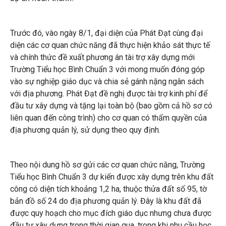
KHÔNG GIAN SỐNG
Trước đó, vào ngày 8/1, đại diện của Phát Đạt cùng đại
THƯ VIỆN
diện các cơ quan chức năng đã thực hiện khảo sát thực tế
và chính thức đề xuất phương án tài trợ xây dựng mới
Trường Tiểu học Bình Chuẩn 3 với mong muốn đóng góp
vào sự nghiệp giáo dục và chia sẻ gánh nặng ngân sách
với địa phương. Phát Đạt đề nghị được tài trợ kinh phí để
đầu tư xây dựng và tặng lại toàn bộ (bao gồm cả hồ sơ có
liên quan đến công trình) cho cơ quan có thẩm quyền của
địa phương quản lý, sử dụng theo quy định.
Theo nội dung hồ sơ gửi các cơ quan chức năng, Trường
Tiểu học Bình Chuẩn 3 dự kiến được xây dựng trên khu đất
công có diện tích khoảng 1,2 ha, thuộc thửa đất số 95, tờ
bản đồ số 24 do địa phương quản lý. Đây là khu đất đã
được quy hoạch cho mục đích giáo dục nhưng chưa được
đầu tư xây dựng trong thời gian qua, trong khi nhu cầu học